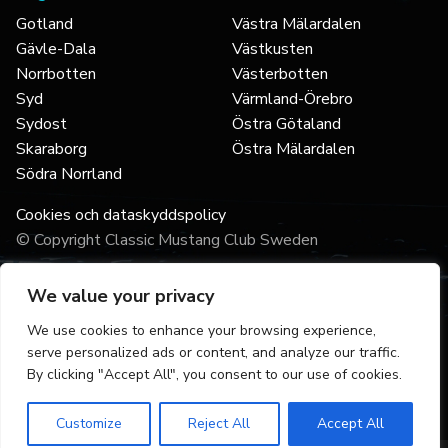
Gotland
Västra Mälardalen
Gävle-Dala
Västkusten
Norrbotten
Västerbotten
Syd
Värmland-Örebro
Sydost
Östra Götaland
Skaraborg
Östra Mälardalen
Södra Norrland
Cookies och dataskyddspolicy
© Copyright Classic Mustang Club Sweden
We value your privacy
We use cookies to enhance your browsing experience,
serve personalized ads or content, and analyze our traffic.
By clicking "Accept All", you consent to our use of cookies.
Customize
Reject All
Accept All