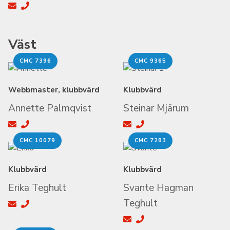
Väst
CMC 7396
CMC 9365
Webbmaster, klubbvärd
Klubbvärd
Annette Palmqvist
Steinar Mjärum
CMC 10079
CMC 7283
Klubbvärd
Klubbvärd
Erika Teghult
Svante Hagman
Teghult