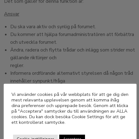
Det som gäller för denna funktion är:
Ansvar
Du ska vara aktiv och synlig på forumet.
Du kommer att hjälpa forumadministratören att förbättra
och utveckla forumet.
Ändra, radera och flytta trådar och inlägg som strider mot
gällande riktlinjer och
regler.
Informera ordförande alternativt styrelsen då någon tråd
innehåller synpunkt/fråga
som fordrar styrelsens deltagande i tråden.
Vi använder cookies på vår webbplats för att ge dig den
mest relevanta upplevelsen genom att komma ihåg
Befogenheter
dina preferenser och upprepade besök. Genom att klicka
på "Acceptera" samtycker du till användningen av ALLA
Varna användare som bryter mot gällande regler.
cookies. Du kan dock besöka Cookie Settings för att ge
ett kontrollerat samtycke.
Är du intresserad? Skicka ett mail
till
webmaster@mustangclubsweden.org