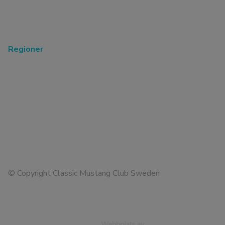
Klubbens stadgar
Kalender
Styrelsen &
Galleri
klubbfunktionärer
Webshop
Regioner
Gotland
Västra Mälardalen
Gävle-Dala
Västkusten
Norrbotten
Västerbotten
Syd
Värmland-Örebro
Sydost
Östra Götaland
Skaraborg
Östra Mälardalen
Södra Norrland
Cookies och dataskyddspolicy
© Copyright Classic Mustang Club Sweden