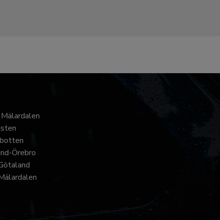
 Mälardalen
usten
botten
and-Örebro
Götaland
Mälardalen