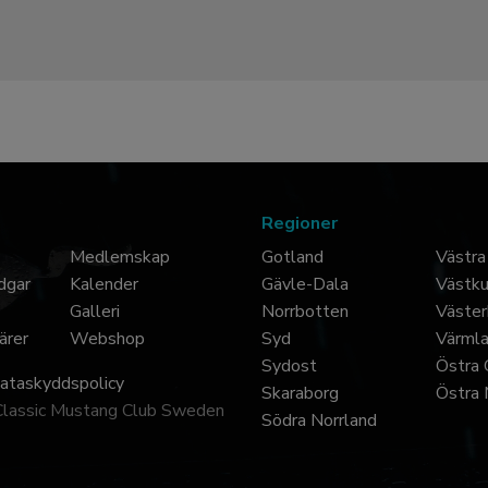
Regioner
Medlemskap
Gotland
Västra
dgar
Kalender
Gävle-Dala
Västk
Galleri
Norrbotten
Väster
ärer
Webshop
Syd
Värml
Sydost
Östra 
dataskyddspolicy
Skaraborg
Östra 
Classic Mustang Club Sweden
Södra Norrland