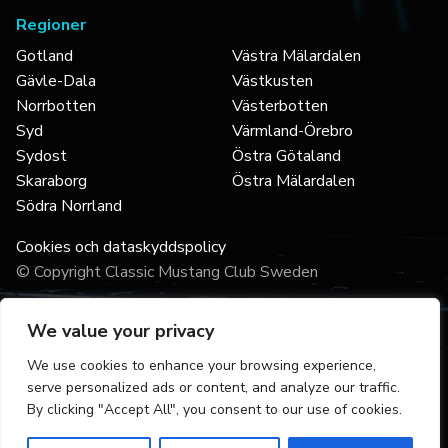
Regioner
Gotland
Västra Mälardalen
Gävle-Dala
Västkusten
Norrbotten
Västerbotten
Syd
Värmland-Örebro
Sydost
Östra Götaland
Skaraborg
Östra Mälardalen
Södra Norrland
Cookies och dataskyddspolicy
© Copyright Classic Mustang Club Sweden
We value your privacy
We use cookies to enhance your browsing experience,
serve personalized ads or content, and analyze our traffic.
By clicking "Accept All", you consent to our use of cookies.