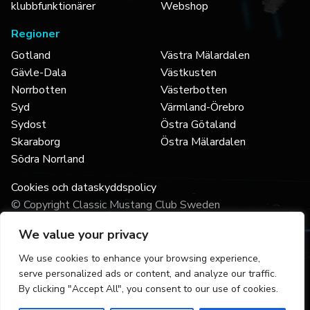
klubbfunktionärer
Webshop
Regioner
Gotland
Västra Mälardalen
Gävle-Dala
Västkusten
Norrbotten
Västerbotten
Syd
Värmland-Örebro
Sydost
Östra Götaland
Skaraborg
Östra Mälardalen
Södra Norrland
Cookies och dataskyddspolicy
© Copyright Classic Mustang Club Sweden
We value your privacy
We use cookies to enhance your browsing experience,
serve personalized ads or content, and analyze our traffic.
By clicking "Accept All", you consent to our use of cookies.